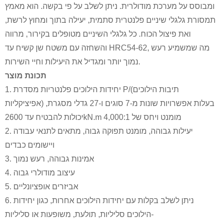
ומבוסס על מערכת מודולרית. ניתן לשלב על פי בקשה. הוא מאמץ
תמסורת גלגלי שיניים פלנטרית סתמית, יעילה בתוך ומחוץ לרשת,
ואת פיצול הכוח. כל גלגלי השיניים מטופלים בקירור, מרווה
והשחזה עם משטח שן קשיח עד HRC54-62, מה שמשמיע רעש
נמוך יותר ומגדיל את היעילות וחיי השירות.
תכונת מוצר
1. יחידות הילוכים פלנטריות מסדרת P/(תיבות הילוכים
אפיציקליות) בעלות אפשרויות שונות מ-7 סוגים ו-27 גדלי מסגרת,
יכולות להבטיח עד 2600kN.m מומנט ויחס של 4,000:1
2. יעילות גבוהה, מומנט תפוקה גבוה, מתאים לתנאי עבודה
ויישומים כבדים
3. אמינות גבוהה, רעש נמוך
4. עיצוב מודולרי גבוה
5. אביזרים אופציונליים
6. ניתן לשלב בקלות עם יחידות הילוכים אחרות, כגון יחידות
הילוכים סליליות, תולעת, משופעות או סליליות-