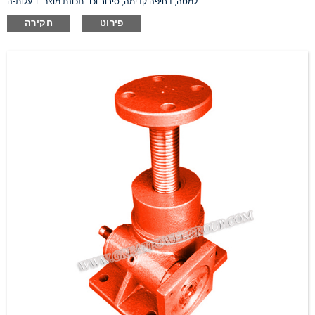
למטה, דחיפה קדימה, סיבוב וכו'. תכונת מוצר: 1.עלות-ה
פירוט
חקירה