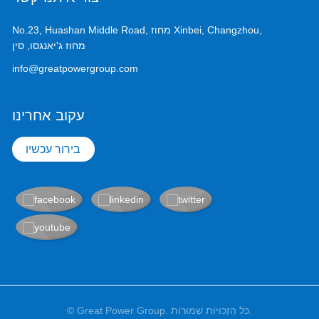
No.23, Huashan Middle Road, מחוז Xinbei, Changzhou,
מחוז ג'יאנגסו, סין
info@greatpowergroup.com
עקוב אחרינו
בירור עכשיו
© Great Power Group. כֹּל הַזְכוּיוֹת שְׁמוּרוֹת.