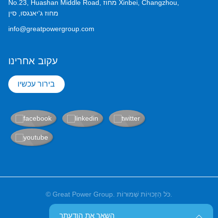
No.23, Huashan Middle Road, מחוז Xinbei, Changzhou,
מחוז ג'יאנגסו, סין
info@greatpowergroup.com
עקוב אחרינו
בירור עכשיו
© Great Power Group. כֹּל הַזְכוּיוֹת שְׁמוּרוֹת.
השאר את הודעתך