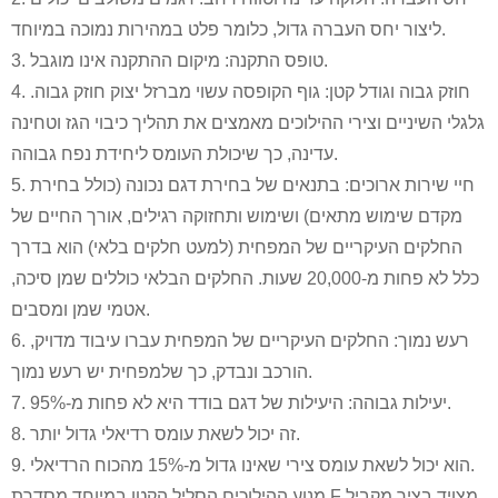
ליצור יחס העברה גדול, כלומר פלט במהירות נמוכה במיוחד.
3. טופס התקנה: מיקום ההתקנה אינו מוגבל.
4. חוזק גבוה וגודל קטן: גוף הקופסה עשוי מברזל יצוק חוזק גבוה.
גלגלי השיניים וצירי ההילוכים מאמצים את תהליך כיבוי הגז וטחינה
עדינה, כך שיכולת העומס ליחידת נפח גבוהה.
5. חיי שירות ארוכים: בתנאים של בחירת דגם נכונה (כולל בחירת
מקדם שימוש מתאים) ושימוש ותחזוקה רגילים, אורך החיים של
החלקים העיקריים של המפחית (למעט חלקים בלאי) הוא בדרך
כלל לא פחות מ-20,000 שעות. החלקים הבלאי כוללים שמן סיכה,
אטמי שמן ומסבים.
6. רעש נמוך: החלקים העיקריים של המפחית עברו עיבוד מדויק,
הורכב ונבדק, כך שלמפחית יש רעש נמוך.
7. יעילות גבוהה: היעילות של דגם בודד היא לא פחות מ-95%.
8. זה יכול לשאת עומס רדיאלי גדול יותר.
9. הוא יכול לשאת עומס צירי שאינו גדול מ-15% מהכוח הרדיאלי.
מנוע ההילוכים הסליל הקטן במיוחד מסדרת F מצויד בציר מקביל